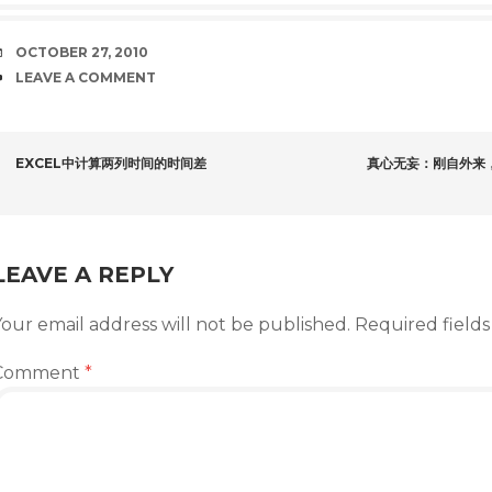
DATE
OCTOBER 27, 2010
COMMENTS
LEAVE A COMMENT
POST
EXCEL中计算两列时间的时间差
真心无妄：刚自外来
NAVIGATION
LEAVE A REPLY
our email address will not be published.
Required field
Comment
*