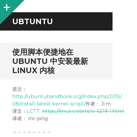
Sidebar
UBTUNTU
使用脚本便捷地在
UBUNTU 中安装最新
LINUX 内核
原文：
http://ubuntuhandbook.org/index.php/2015/
08/install-latest-kernel-script/
作者： Ji m
译文：
LCTT
https://linux.cn/article-6219-1.html
译者： mr-ping
－－－－－－－－