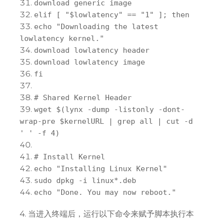
download
generic
image
elif
[
"$lowlatency"
==
"1"
];
then
echo
"Downloading the latest
lowlatency kernel."
download lowlatency header
download lowlatency image
fi
#
Shared
Kernel
Header
wget
$
(
lynx
-
dump
-
listonly
-
dont
-
wrap
-
pre $kernelURL
|
grep
all
|
cut
-
d
' '
-
f
4
)
#
Install
Kernel
echo
"Installing Linux Kernel"
sudo
dpkg
-
i linux
*.
deb
echo
"Done. You may now reboot."
4. 当进入终端后，运行以下命令来赋予脚本执行本