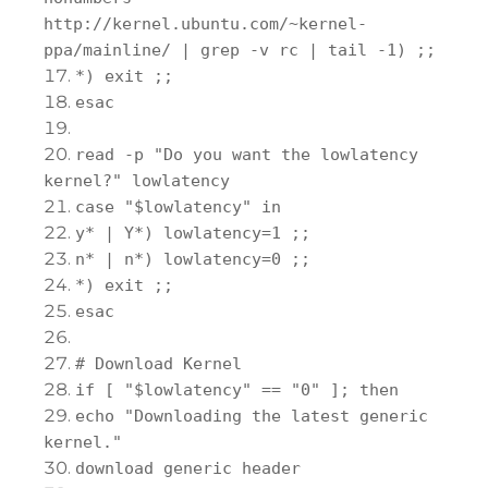
http
:
//kernel.ubuntu.com/~kernel-
ppa/mainline/ | grep -v rc | tail -1) ;;
*)
exit
;;
esac
read
-
p
"Do you want the lowlatency
kernel?"
lowlatency
case
"$lowlatency"
in
y
*
|
Y
*)
lowlatency
=
1
;;
n
*
|
n
*)
lowlatency
=
0
;;
*)
exit
;;
esac
#
Download
Kernel
if
[
"$lowlatency"
==
"0"
];
then
echo
"Downloading the latest generic
kernel."
download
generic
header