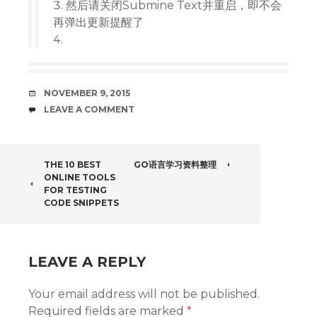
然后请关闭Submine Text并重启，即不会
再弹出更新提醒了
DATE
NOVEMBER 9, 2015
COMMENTS
LEAVE A COMMENT
POST
THE 10 BEST
GO语言学习资料整理
ONLINE TOOLS
NAVIGATION
FOR TESTING
CODE SNIPPETS
LEAVE A REPLY
Your email address will not be published.
Required fields are marked
*