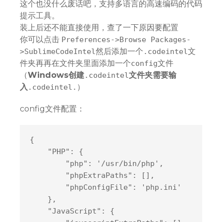
这个也没什么废话吧，支持多语言的高速编码的代码
提示工具。
装上后还不能直接使用，查了一下原因要配置
你可以点击
Preferences->Browse Packages-
然后添加一个
文
>SublimeCodeIntel
.codeintel
件夹再再在文件夹里面添加一个
文件
config
（
Windows创建
文件夹需要输
.codeintel
入
）
.codeintel.
config文件配置：
{

    "
PHP
": 
{

        "
php
": 
'/usr/bin/php'
,

        "
phpExtraPaths
": 
[]
,

        "
phpConfigFile
": 
'php.ini'

}
,

    "
JavaScript
": 
{
