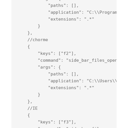
            "
paths
": 
[]
,

            "
application
": 
"C:\\Program Fil
            "
extensions
": 
".*"
}

},

    //chorme

    {

        "
keys
": 
[
"f2"
]
,

        "
command
": 
"side_bar_files_open_wit
        "
args
": 
{

            "
paths
": 
[]
,

            "
application
": 
"C:\\Users\\manf
            "
extensions
": 
".*"
}

},

    //IE

    {

        "
keys
": 
[
"f3"
]
,
