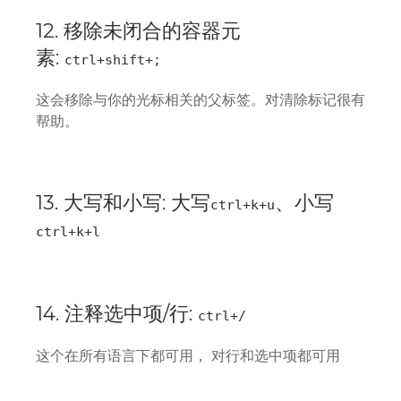
12. 移除未闭合的容器元
素:
ctrl+shift+;
这会移除与你的光标相关的父标签。对清除标记很有
帮助。
13. 大写和小写: 大写
、小写
ctrl+k+u
ctrl+k+l
14. 注释选中项/行:
ctrl+/
这个在所有语言下都可用， 对行和选中项都可用