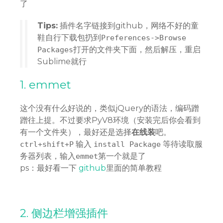
了
Tips:
插件名字链接到github，网络不好的童
鞋自行下载包扔到
Preferences->Browse
打开的文件夹下面，然后解压，重启
Packages
Sublime就行
1. emmet
这个没有什么好说的，类似jQuery的语法，编码蹭
蹭往上提。不过要求PyV8环境（安装完后你会看到
有一个文件夹），最好还是选择
在线装
吧。
输入
等待读取服
ctrl+shift+P
install Package
务器列表，输入
第一个就是了
emmet
ps：最好看一下
github
里面的简单教程
2. 侧边栏增强插件