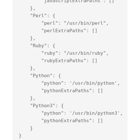
        "
javascriptExtraPaths
": 
[]

}
,

    "
Perl
": 
{

        "
perl
": 
"/usr/bin/perl"
,

        "
perlExtraPaths
": 
[]

}
,

    "
Ruby
": 
{

        "
ruby
": 
"/usr/bin/ruby"
,

        "
rubyExtraPaths
": 
[]

}
,

    "
Python
": 
{

        "
python
": 
'/usr/bin/python'
,

        "
pythonExtraPaths
": 
[]

}
,

    "
Python3
": 
{

        "
python
": 
'/usr/bin/python3'
,

        "
pythonExtraPaths
": 
[]
