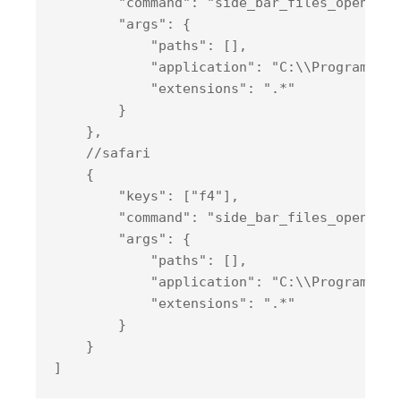
        "
command
": 
"side_bar_files_open_wit
        "
args
": 
{

            "
paths
": 
[]
,

            "
application
": 
"C:\\Program Fil
            "
extensions
": 
".*"
}

},

    //safari

    {

        "
keys
": 
[
"f4"
]
,

        "
command
": 
"side_bar_files_open_wit
        "
args
": 
{

            "
paths
": 
[]
,

            "
application
": 
"C:\\Program Fil
            "
extensions
": 
".*"
}

}
