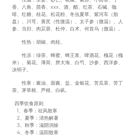
香、八角、茴香、xxx、酒、醋、红茶、石碱、咖
啡、红糖、桂花、松花粉、冬虫夏草、紫河车（胎
盘）、川芎、黄芪（性微温）、太子参（微温）、人
参、当归、肉苁蓉、杜仲、白术、何首乌（微温）。
性热：胡椒、肉桂。
性凉：绿茶、蜂蜜、蜂王浆、啤酒花、槐花（槐
米）、菊花、薄荷、胖大海、白芍、沙参、西洋参、
决明子。
性寒：酱油、面酱、盐、金银花、苦瓜茶、苦丁
茶、茅草根、芦根、白矾。
四季饮食原则
1、春季：祛风散寒
2、夏季：清热解暑
3、秋季：滋阴润燥
4、冬季：温阳散寒