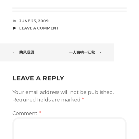
DATE
JUNE 23, 2009
COMMENTS
LEAVE A COMMENT
POST
乘风我愿
一人独钓一江秋
NAVIGATION
LEAVE A REPLY
Your email address will not be published.
Required fields are marked
*
Comment
*