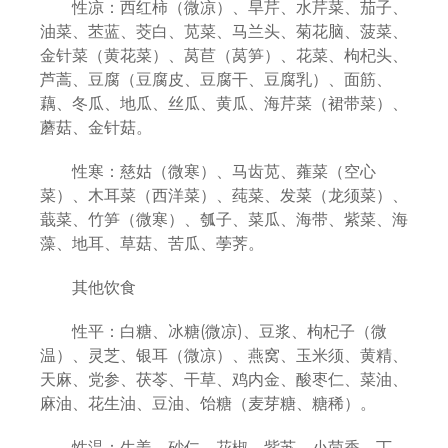
性凉：西红柿（微凉）、旱芹、水芹菜、茄子、
油菜、苤蓝、茭白、苋菜、马兰头、菊花脑、菠菜、
金针菜（黄花菜）、莴苣（莴笋）、花菜、枸杞头、
芦蒿、豆腐（豆腐皮、豆腐干、豆腐乳）、面筋、
藕、冬瓜、地瓜、丝瓜、黄瓜、海芹菜（裙带菜）、
蘑菇、金针菇。
性寒：慈姑（微寒）、马齿苋、蕹菜（空心
菜）、木耳菜（西洋菜）、莼菜、发菜（龙须菜）、
蕺菜、竹笋（微寒）、瓠子、菜瓜、海带、紫菜、海
藻、地耳、草菇、苦瓜、荸荠。
其他饮食
性平：白糖、冰糖(微凉)、豆浆、枸杞子（微
温）、灵芝、银耳（微凉）、燕窝、玉米须、黄精、
天麻、党参、茯苓、干草、鸡内金、酸枣仁、菜油、
麻油、花生油、豆油、饴糖（麦芽糖、糖稀）。
性温：生姜、砂仁、花椒、紫苏、小茴香、丁