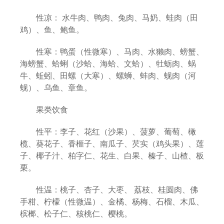
性凉： 水牛肉、鸭肉、兔肉、马奶、蛙肉（田
鸡）、鱼、鲍鱼。
性寒：鸭蛋（性微寒）、马肉、水獭肉、螃蟹、
海螃蟹、蛤蜊（沙蛤、海蛤、文蛤）、牡蛎肉、蜗
牛、蚯蚓、田螺（大寒）、螺蛳、蚌肉、蚬肉（河
蚬）、乌鱼、章鱼。
果类饮食
性平：李子、花红（沙果）、菠萝、葡萄、橄
榄、葵花子、香榧子、南瓜子、芡实（鸡头果）、莲
子、椰子汁、柏字仁、花生、白果、榛子、山楂、板
栗。
性温：桃子、杏子、大枣、 荔枝、桂圆肉、佛
手柑、柠檬（性微温）、金橘、杨梅、石榴、木瓜、
槟榔、松子仁、核桃仁、樱桃。