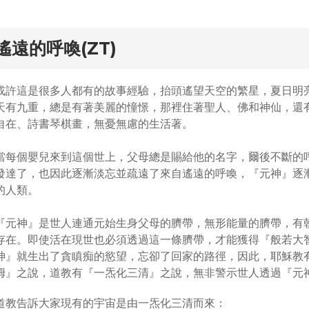
rd
遙遠的呼喚(ZT)
或許這是很多人都有的故事經驗，抬頭遙望天空的繁星，夏日明
天有九重，總是有著美麗的憧憬，那裡住著聖人、佛和神仙，還
自在、詩書琴棋畫，無憂無慮的生活著。
當每個嬰兒來到這個世上，父母總是賜給他的名字，爾後不斷的
發達了，也因此逐漸淡忘並疏遠了來自遙遠的呼喚，『元神』逐
的人類。
『元神』是世人連通元始生身父母的臍帶，無形能量的臍帶，有
存在。即使活在現世也必須透過這一條臍帶，才能獲得『般若大
神』就生出了貪瞋痴的慾望，忘卻了回家的路徑，因此，耶穌教
姆』之說，道教有『一炁化三清』之說，無非警示世人透過『元
道教告訴大家現有的宇宙是由一炁化三清而來：