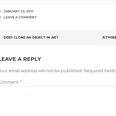
DATE
JANUARY 23, 2011
COMMENTS
LEAVE A COMMENT
POST
DEEP CLONE AN OBJECT IN .NET
关于H1
NAVIGATION
LEAVE A REPLY
our email address will not be published.
Required field
Comment
*