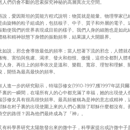
然人們仍會不斷的思索探究神秘的高層異次元空間。
再說，愛因斯坦的質能方程式說明：物質就是能量。物理學家已
是由旋轉的粒子組成的，包括核子、中子、質子和外層的電子。
振動使我們的世界表現成目前的樣子。我們人身的細胞也是如此
體格和精神狀態下身體的振動頻率，結果讓人大開眼界。
比如說，邪念會導致最低的頻率；當人想著下流的邪念，人體就
痛悔、害怕與焦慮、渴求、發火和怨恨、傲慢，這些全都對人體
於人身。再往上的頻率依次是溫和、樂觀、寬容、理智和理解、
悅，開悟為最高最快的頻率。
有人進一步的研究顯示，特瑞莎修女(1910-1997,獲1997年
子裏的一瞬間，在場所有人的心中都充滿了幸福，她的出現使人
瑞莎修女具有很高很快頻率。最高頻被稱為是神的意志或精神，
耶穌在村子裏的出現使圍上來的人們心裏除了耶穌什麼都沒有。
時空的路徑？因為他們最終成為了『神』。
又有科學界研究太陽散發出來的微中子，科學家提出或許微中子