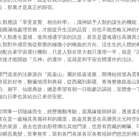
去，那裏才是真正的歸宿。
人類應該『享受直覺、相信科學』，識神賦予人類的謀生的機能
能圓滿地處理世務，才能提升生活的品質；但也不能忽略元神的
予人類產生靈感，進而感通宇宙的訊息，甚至是靈魂通往高層異
人類對外感官無從察覺的極微小的蜷曲的方向。活生生的人體的
制配合著宇宙運行機制，只是人類在世大都只運用一半，就是『
然後才能開啟『元神』的運作，這就是和宇宙合體運作的法訣。
禪門道派的法脈源自『崑崙山』屬於崑崙道脈，開傳始祖號為雲
時居於好奇，翻遍地理和典籍，從西藏到新疆、青海整條崑崙山
泊、廟宇、仙蹤典故，總是希望有朝一日能參訪謁祖，並體會一
做白日夢也算給自己來些安慰。
世間事一切隨緣而生，經歷幾翻考驗，當萬緣復歸靜寂，透過某
實在是一處極其美麗祥和的國度，崑崙其實是在高層異次元時空
慧的泉源，過去也曾由那裡傳出其他門派，也曾有西藏的喇嘛、
宙瞬息萬變，世事無常，當初各門各派各宗各教祖師們慈悲的傳