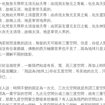
一化無形天尊即玉清元始天尊：由混洞太無元之青氣，化生為天
境，故稱玉清。祂是掌管天庭的。
二化無始天尊即上清靈寶天尊：由赤混太無元玄黃之氣，化生靈
境，故稱上清。祂是掌管地界的。
三化梵形天尊即太清道德天尊：由冥寂玄通元玄日之氣，化生神
大赤天太清境，故稱太清。祂是掌管人界的。
倘若按照道教的說法，無疑的天可能有三重空間。但是，自從人
面沒有住著嫦娥，佛教的西方極樂世界也不見了，因為地球只是
上一層解不開的陰影。
對於這個世界，一般我們知道有長、寬、高三度空間，再加上時
莎藍道爾說：「我認為(地球上)存在五度空間，等其他的次元，
而已。」
有人說：時間不變的固定為一次元、三次元空間就是所謂三度空
間為一重宇宙的空間，九次元空間分成三個三度空間，就有三重
度，那麼九度空間要怎麼樣來想像呢？有人認為我們的空間以外
其中的三度當成一個軸，九度空間就成為三個軸。然而時間呢？