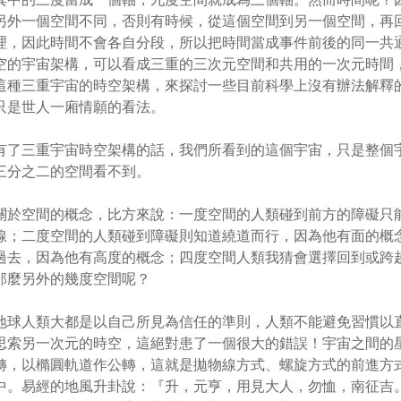
另外一個空間不同，否則有時候，從這個空間到另一個空間，再
理，因此時間不會各自分段，所以把時間當成事件前後的同一共
空的宇宙架構，可以看成三重的三次元空間和共用的一次元時間
這種三重宇宙的時空架構，來探討一些目前科學上沒有辦法解釋
只是世人一廂情願的看法。
有了三重宇宙時空架構的話，我們所看到的這個宇宙，只是整個
三分之二的空間看不到。
關於空間的概念，比方來說：一度空間的人類碰到前方的障礙只
線；二度空間的人類碰到障礙則知道繞道而行，因為他有面的概
過去，因為他有高度的概念；四度空間人類我猜會選擇回到或跨
那麼另外的幾度空間呢？
地球人類大都是以自己所見為信任的準則，人類不能避免習慣以
思索另一次元的時空，這絕對患了一個很大的錯誤！宇宙之間的
轉，以橢圓軌道作公轉，這就是拋物線方式、螺旋方式的前進方
中。易經的地風升卦說：『升，元亨，用見大人，勿恤，南征吉