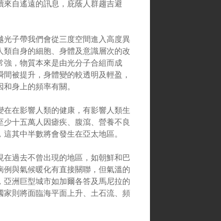
讀來自遙遠的訊息，庇蔭人群趨吉避
越光子帶我們會從三度空間進入高度異
人類自身的細胞、身體及意識層次的改
常強，物質本來是由光分子合組而成
瞬間被提升，身體變的較透明及輕盈，
因和身上的頻率有關。
變在在影響人類的健康，有影響人類生
至少十五萬人因瘧疾、腹瀉、營養不良
，這其中半數將會發生在亞太地區。
現在過去不曾出現的地區，如朝鮮和巴
病例與氣候暖化有直接關聯，但氣溫的
，亞洲巨型城市如加爾各答及馬尼拉的
國家則將面臨海平面上升、土石流、頻