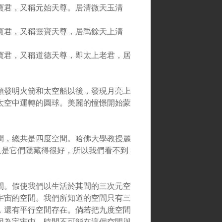
寶君，又稱元始天尊。居清微天玉清
寶君，又稱靈寶天尊，居禹餘天上清
寶君，又稱道德天尊，即太上老君，居
類發明火箭和太空船以後，發現月亮上
太空中運轉的圓球。美麗的憧憬開始蒙
間，總共是四度空間。哈佛大學教授麗
只是它們隱藏得很好，所以我們看不到
間。假使我們以生活於其間的三次元空
宇宙的空間。我們所知道的空間只有三
，還有平行空間存在。倘若把九度空間
因為宇宙中，時間不可能在這個空間與