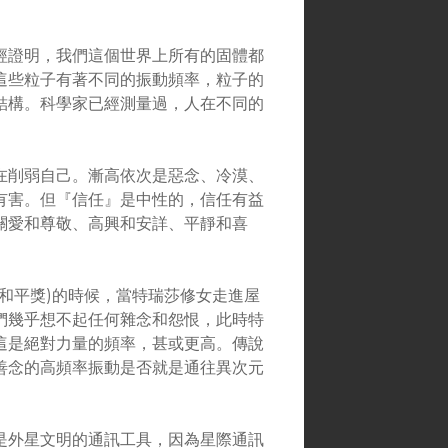
經證明，我們這個世界上所有的固體都
這些粒子有著不同的振動頻率，粒子的
結構。科學家已經測量過，人在不同的
在削弱自己。漸高依次是惡念、冷漠、
有害。但『信任』是中性的，信任有益
關愛和尊敬、高興和安詳、平靜和喜
諾貝爾和平獎)的時候，當特瑞莎修女走進屋
們幾乎想不起任何雜念和怨恨，此時特
這是絕對力量的頻率，甚或更高。傳說
善念的高頻率振動是否就是通往異次元
是外星文明的通訊工具，因為星際通訊