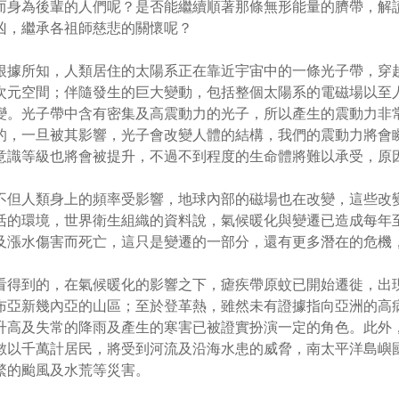
而身為後輩的人們呢？是否能繼續順著那條無形能量的臍帶，解
凶，繼承各祖師慈悲的關懷呢？
根據所知，人類居住的太陽系正在靠近宇宙中的一條光子帶，穿
次元空間；伴隨發生的巨大變動，包括整個太陽系的電磁場以至
變。光子帶中含有密集及高震動力的光子，所以產生的震動力非
的，一旦被其影響，光子會改變人體的結構，我們的震動力將會
意識等級也將會被提升，不過不到程度的生命體將難以承受，原
不但人類身上的頻率受影響，地球內部的磁場也在改變，這些改
活的環境，世界衛生組織的資料說，氣候暖化與變遷已造成每年
及漲水傷害而死亡，這只是變遷的一部分，還有更多潛在的危機
看得到的，在氣候暖化的影響之下，瘧疾帶原蚊已開始遷徙，出
布亞新幾內亞的山區；至於登革熱，雖然未有證據指向亞洲的高
升高及失常的降雨及產生的寒害已被證實扮演一定的角色。此外
數以千萬計居民，將受到河流及沿海水患的威脅，南太平洋島嶼
繁的颱風及水荒等災害。