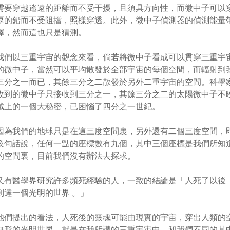
需要穿越遙遠的距離而不受干擾，且須具方向性，而微中子可以
厚的鉛而不受阻擋，照樣穿透。此外，微中子偵測器的偵測能量
擇，然而這也只是猜測。
我們以三重宇宙的觀念來看，倘若將微中子看成可以貫穿三重宇
的微中子，當然可以平均散發於全部宇宙的每個空間，而輻射到
三分之一而已，其餘三分之二散發於另外二重宇宙的空間。科學
收到的微中子只接收到三分之一，其餘三分之二的太陽微中子不
域上的一個大秘密，已困惱了四分之一世紀。
因為我們的地球只是在這三度空間裏，另外還有二個三度空間，
換句話說，任何一點的座標數有九個，其中三個座標是我們所知
的空間裏，目前我們沒有辦法去探求。
又有醫學界研究許多頻死經驗的人，一致的結論是「人死了以後
到達一個光明的世界 。」
他們提出的看法，人死後的靈魂可能由現實的宇宙，穿出人類的
無形的光明世界，就是在我所講的三重宇宙中，和我們不同的其