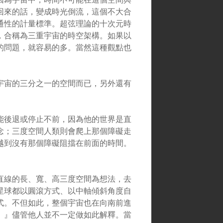
回來的話，變成時光倒流，這個不大合
通性的計量標準。超弦理論的十次元時
，合稱為三重宇宙的時空架構。如果以
的問題，就容易的多。當然這種觀點也
宇宙的三分之一的空間而已，另外還有
能後退或停止不前，因為他的世界是直
念；三度空間人類則會爬上那個障礙走
越到沒有那個障礙阻擋在前面的時間。
直線的長、寬、高三度空間為想法，去
星球都以圓滾方式、以中軸傾斜角度自
式。不但如此，整個宇宙也在向南前進
。』儘管他人並不一定做如此解釋。當