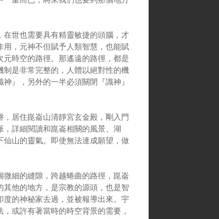
，在世也需要具有精靈敏捷的頭腦，才
作用，元神不但賦予人類智慧，也能賦
次元時空的路徑。那遙遠的路徑，都是
機制是非常完整的，人體以絕對性的機
識神』，另外的一半必須關閉『識神』
磐，居住崑崙山清靜宮玄金殿，剛入門
脈，詳細閱讀和崑崙相關的風景、湖
下仙山的靈氣。即使無法達成願望，做
個微細的縫隙，跨越蜷曲的路徑，崑崙
的其他的地方，是宗教的源頭，也是智
印度的神秘家去過，並被報導出來。宇
法，或許有著當時的時空背景的需要，