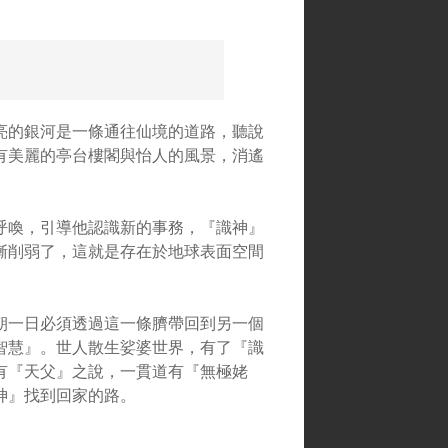
亮的銀河是一條通往仙境的道路，聽說
有美麗的亭台樓閣與怡人的風景，消遙
呼喚，引導他認識新的事務，『識神』
漸削弱了，這就是存在於地球表面空間
朝一日必須透過這一條臍帶回到另一個
智慧』。世人散生娑婆世界，有了『識
有『天父』之說，一貫道有『無極姥
神』找到回家的路。