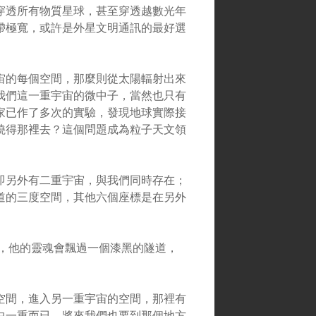
穿透所有物質星球，甚至穿透越數光年
帶極寬，或許是外星文明通訊的最好選
宙的每個空間，那麼則從太陽輻射出來
我們這一重宇宙的微中子，當然也只有
家已作了多次的實驗，發現地球實際接
曉得那裡去？這個問題成為粒子天文領
即另外有二重宇宙，與我們同時存在；
道的三度空間，其他六個座標是在另外
 ，他的靈魂會飄過一個漆黑的隧道，
空間，進入另一重宇宙的空間，那裡有
中一重而已，將來我們也要到那個地方