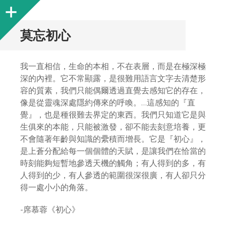
Sidebar
莫忘初心
我一直相信，生命的本相，不在表層，而是在極深極
深的內裡。它不常顯露，是很難用語言文字去清楚形
容的質素，我們只能偶爾透過直覺去感知它的存在，
像是從靈魂深處隱約傳來的呼喚。…這感知的『直
覺』，也是種很難去界定的東西。我們只知道它是與
生俱來的本能，只能被激發，卻不能去刻意培養，更
不會隨著年齡與知識的纍積而增長。它是『初心』，
是上蒼分配給每一個個體的天賦，是讓我們在恰當的
時刻能夠短暫地參透天機的觸角；有人得到的多，有
人得到的少，有人參透的範圍很深很廣，有人卻只分
得一處小小的角落。
-席慕蓉《初心》