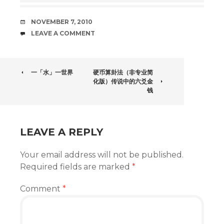
DATE
NOVEMBER 7, 2010
COMMENTS
LEAVE A COMMENT
POST
一「水」一世界
硬币算卦法（非专业简
化版）传说中的六爻金
NAVIGATION
钱
LEAVE A REPLY
Your email address will not be published.
Required fields are marked
*
Comment
*