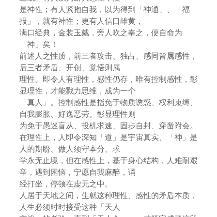
是神性；有人紧抱自我，以为得到「神通」、「福
报」，就有神性；更有人信口雌黄，
满口经典，金装玉戴，旁人吹之奉之，便自命为
「神」矣！
前述人之性质，前三者攻击、独占、感同皆属感性，
后三者矛盾、开创、觉悟则属
理性。即令人有理性，感性仍存，唯有控制感性，彰
显理性，才能戮力思维，成为一个
「真人」。控制感性是指免于物质诱惑、权利束缚、
自我膨胀、好逸恶劳。彰显理性则
为免于愚迷盲从、投机求速、固步自封、穿凿附会。
在理性上，人即令深知「道」是宇宙真实、「神」是
人的期盼、做人须守本分、求
学永无止境，但在感性上，基于身心结构，人难耐艰
辛，遇到困恼，宁愿自我麻醉，诵
经打坐，停顿在虚无之中。
人居于天地之间，生就这种理性、感性的矛盾本质，
人生必须时时接受这种「天人