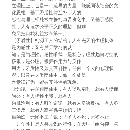
在理性上，它是一种疏导的力量，能感同该社会的文
化思维。基于矛盾性与互补，人的
感性与理性经处常在挣扎与妥协之中。又基于感同
性，人有追求公平正义的理想，但难
免又把自我利益放在第一。
【矛盾性】则源于人的结构，人有先天的生理机体，
是为感性；又有后天学习的认
知，是为理性。感性唯我，是私心；理性趋向时空的
极限，是公理。根据作用力与反作
用力，矛盾性又兼具互补性，任何一个人的心理状
况，以及在人类团体中，每一个成员
之意识行为，都有互补性的现象。
比如说，在任何团体中，有人谋私图利，就有人愤而
为公；有人牺牲小我，就有人
乘机渔利；有人唯唯诺诺，就有人坚决反抗；有人称
王谋反，就有人高举保皇旗帜，斩
贼除妖。无怪乎庄子说：「圣人不死，大盗不止」！
【开创性】是人类意识的特性，在天理「组合律」与