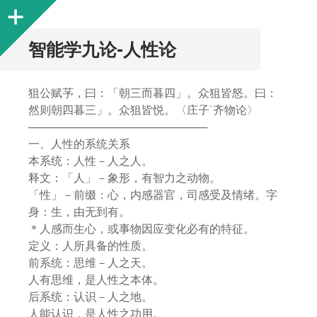
Sidebar
智能学九论-人性论
狙公赋芧，曰：「朝三而暮四」。众狙皆怒。曰：
然则朝四暮三」。众狙皆悦。〈庄子˙齐物论〉
───────────────────────
一、人性的系统关系
本系统：人性－人之人。
释文：「人」－象形，有智力之动物。
「性」－前缀：心，内感器官，司感受及情绪。字
身：生，由无到有。
＊人感而生心，或事物因应变化必有的特征。
定义：人所具备的性质。
前系统：思维－人之天。
人有思维，是人性之本体。
后系统：认识－人之地。
人能认识，是人性之功用。