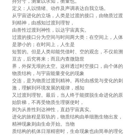
持分寸，测量以求知，衡量也。
定义：人以情绪、动作及声调表达自我立场。
从宇宙进化的立场，人类是过渡的接口，由物质过渡
到精神，由感知过渡到理智，
由兽性过渡到神性，以达宇宙真实。
过渡的接口分为空间与时间两大类：在空间上，人体
是渺小的；在时间上，人生是
短暂的。但是人类却能凭借时、空的观念，不仅前溯
亘古，后究将来；而且内查微隐世
界，外探无垠的太空。这样透过时空接口，由个体的
物质结构，与宇宙能量变化的现象
交连，是为物质过渡到精神。再经由感觉与变化的刺
激，理解到环境发展的规律，感知
又过渡到理智。最后，当人终于能摆脱生命进化的原
始阶梯，不再受物质生理驱使时，
则为从兽性到达神性，直趋宇宙真实。
进化的旅程是双轨的，物质结构由单细胞生物出发，
精神现象则由生命开始。当物
质结构的机体日渐精密时，生命现象也由简单的理化