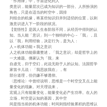
「作用律」中，宇宙进化到人
类意识，能量层次已成为知识的一部分。人所扮演的
角色，只是在适当的时空中，因排
列组合的机缘，将某些知识归并到适切的位置，以刺
激意识进入下一阶段的状况。
【觉悟性】是因人生各阶段不同，从经历中得到的认
知。当人能「意识」到一个独特的中心－「我」，且
以「我」利用经验，决定行为，是为人：
人＝机体功能＋我之意识
人之机体功能毋庸赘述，「我之意识」却是哲学上的
一大难题。佛家认为「我」来
自虚无，归于空幻，此说无助于人的认知。法国哲学
家笛卡儿说：「我思故我在」，有
部分道理，但仍嫌不够透彻。
〈思维论〉中曾经说明，思维是一个时空交叉点上能
量变化的现象。对天理说来，
宏观上只有能量变化，能量变化必产生功率。在人的
立场，时空是认知的基因，其中空
间是指当前的机体功能；时间则指经验累积的思维认