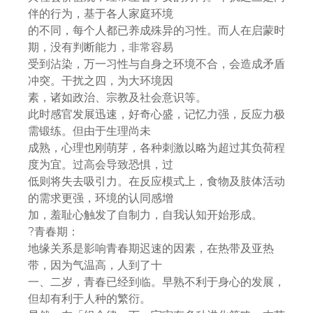
伴的行为，基于各人家庭环境
的不同，每个人都已养成殊异的习性。而人在启蒙时
期，没有判断能力，非常容易
受到沾染，万一习性与自身之环境不合，会造成矛盾
冲突。干扰之四，为大环境因
素，诸如政治、宗教及社会意识等。
此时感官发展迅速，好奇心盛，记忆力强，反应力极
需锻练。但由于生理尚未
成熟，心理也刚萌芽，各种刺激以略为超过其负荷程
度为宜。过高会导致恐惧，过
低则将失去吸引力。在反应模式上，食物及肢体活动
的需求更强，环境的认同感增
加，羞耻心触发了自制力，自我认知开始形成。
?青春期：
地缘关系是影响青春期迟速的因素，在热带及亚热
带，因为气温高，人到了十
一、二岁，青春已经到临。早熟不利于身心的发展，
但却有利于人种的繁衍。