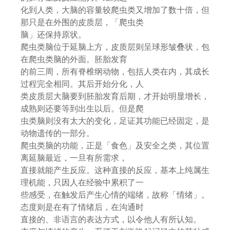
化到人类，大脑的容量较爬虫类又增加了数十倍，但
那只是在外围的皮质层，「爬虫类
脑」还保持原状。
爬虫类脑位于延脑上方，皮质层则呈球形皱叠状，包
在爬虫类脑的外面。胚胎发育
的前三周，所有脊椎纲动物，包括人类在内，其成长
过程完全相同。其后开始分化，人
类皮质层大脑要到胚胎发育后期，才开始明显增长，
成熟则还要等到出生以后。但是爬
虫类脑则没有太大的变化，足证其功能已经固定，是
动物遗传的一部分。
爬虫类脑的功能，正是「食色」及安全之类，其位置
离延脑最近，一旦有所需求，
直接就能产生反应。这种直接的反应，基本上纯属生
理机能，只因人在经验中累积了一
些感受，在触发后产生心情的端绪，故称「情绪」。
态度则是在有了情绪后，在沟通时
直接的、非语言的表达方式，以令他人有所认知。