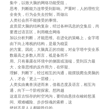
集中，以致大脑的网络功能受阻，
思考、判断能力连带受到影响。严重时，人的理性完
全丧失，行为会失去控制，而做出
人类社会所不能接受的事情。
皮质层大脑的结构复杂，经过各种讯息的交集后，尚
要透过语言区，利用概念网络
加以分析判断，才能思维。在进化的策略上，金字塔
由下向上堆栈的结构，是最为稳妥
的方案。因此，大脑真正的功能，对金字塔中安全系
数最高之多数人而言，祗是备而不
用。只有暴露在环境中的侧面或顶端，受到压力最
大，全靠思维的反作用力，在怀疑、
理解、判断下，经过相互的沟通，能摆脱爬虫类脑的
人，才会「更上一层楼」。
人类实由禽兽演进而来，借着态度及语言，相互沟
通，向下一个阶程探索。想跨越
这道亘古恒存的时空鸿沟，要经由悬挂在峻岭怒溪
间、艰难巇险、步步惊魂的索桥，这
绝对不是人人都能胜任的。