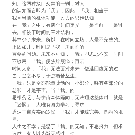
知。这两种接口交集的一剎，对人
的认知而言即为「我」，因此，「我」相当于：
我＝当前的机体功能＋过去的思维认知
在「我」之中，有两个时间定义：一是当前，一是过
去。相较于时间的三才结构，
其中少了未来。所以，在时间立场，人是不完整的。
正因如此，时间是「我」所面临的
首要的问题。未来不可知，「我」即忐忑不安；时间
不够用，「我」便焦燥烦恼；再若
时间太多，「我」无法面对未来，便逃回虚无的过
去，逃之不尽，于是痛苦丛生。
「我」只是全部能量脉动的一小部分，唯有各部分的
总和，才是宇宙。当「我」的
思维贫乏，与宇宙本体隔阂，无法通达整体时，就是
「迷惘」。人唯有努力学习，寻求
通达宇宙真实的途径，「我」才能臻完美、圆融的境
界。
人生之不幸，是惑于「我」的无知，不思努力，但求
速成。有人以为斲灭感性，便