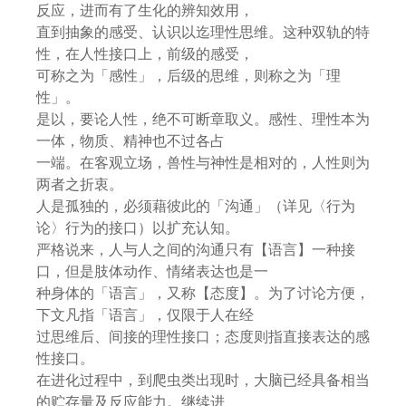
反应，进而有了生化的辨知效用，
直到抽象的感受、认识以迄理性思维。这种双轨的特
性，在人性接口上，前级的感受，
可称之为「感性」，后级的思维，则称之为「理
性」。
是以，要论人性，绝不可断章取义。感性、理性本为
一体，物质、精神也不过各占
一端。在客观立场，兽性与神性是相对的，人性则为
两者之折衷。
人是孤独的，必须藉彼此的「沟通」（详见〈行为
论〉行为的接口）以扩充认知。
严格说来，人与人之间的沟通只有【语言】一种接
口，但是肢体动作、情绪表达也是一
种身体的「语言」，又称【态度】。为了讨论方便，
下文凡指「语言」，仅限于人在经
过思维后、间接的理性接口；态度则指直接表达的感
性接口。
在进化过程中，到爬虫类出现时，大脑已经具备相当
的贮存量及反应能力。继续进