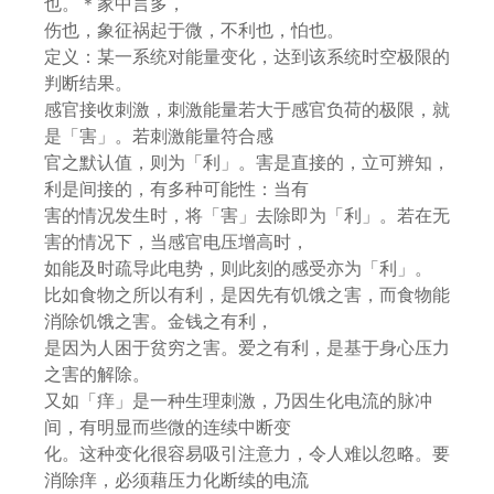
也。＊家中言多，
伤也，象征祸起于微，不利也，怕也。
定义：某一系统对能量变化，达到该系统时空极限的
判断结果。
感官接收刺激，刺激能量若大于感官负荷的极限，就
是「害」。若刺激能量符合感
官之默认值，则为「利」。害是直接的，立可辨知，
利是间接的，有多种可能性：当有
害的情况发生时，将「害」去除即为「利」。若在无
害的情况下，当感官电压增高时，
如能及时疏导此电势，则此刻的感受亦为「利」。
比如食物之所以有利，是因先有饥饿之害，而食物能
消除饥饿之害。金钱之有利，
是因为人困于贫穷之害。爱之有利，是基于身心压力
之害的解除。
又如「痒」是一种生理刺激，乃因生化电流的脉冲
间，有明显而些微的连续中断变
化。这种变化很容易吸引注意力，令人难以忽略。要
消除痒，必须藉压力化断续的电流