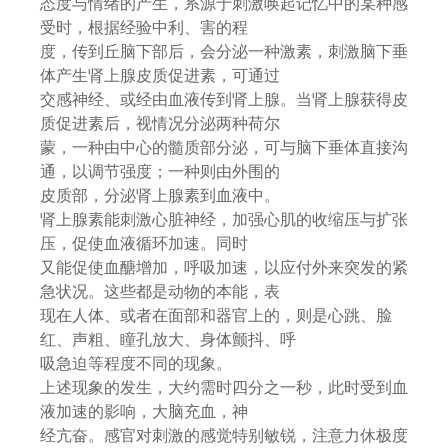
态度与情绪的产生，系源于刺激唤起记忆中的某种感
受时，根据经验中利、害的程
度，传到丘脑下部后，会分泌一种激素，刺激脑下垂
体产生肾上腺皮质促进素，可通过
交感神经、或经由血液传到肾上腺。当肾上腺获得皮
质促进素后，视情况分泌两种荷尔
蒙，一种由中心的髓质部分泌，可与脑下垂体直接沟
通，以调节强度；一种则由外围的
皮质部，分泌肾上腺素到血液中。
肾上腺素能刺激心脏神经，加强心肌的收缩压与扩张
压，促使血液循环加速。同时
又能促使血醣增加，呼吸加速，以应付外来突发的紧
急状况。这些都是动物的本能，表
现在人体、或者在面部和器官上的，则是心跳、脸
红、声粗、瞳孔放大、身体颤抖、呼
吸急迫等程度不同的现象。
上述现象的发生，大约需时四分之一秒，此时受到血
液加速的影响，大脑充血，神
经亢奋。感官对刺激的感觉特别敏锐，注意力休极度