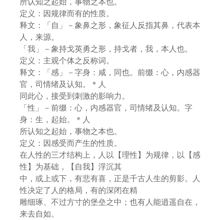
所认知之起始，事物之本也。
定义：因规律而有的性质。
释文：「自」－象鼻之形，象征人反指其鼻，代表本
人，来源。
「我」－象持戈英勇之形，持戈者，我，本人也。
定义：主观个体之反称词。
释文：「感」－字身：咸，同也。前缀：心，内感器
官，司情绪及认知。＊人
同此心，接受到刺激的影响力。
「性」－前缀：心，内感器官，司情绪及认知。字
身：生，起始。＊人
所认知之起始，事物之本也。
定义：因感受而产生的性质。
在人性的三才结构上，人以【理性】为规律，以【感
性】为基础，【自我】浮沉其
中，或上或下，有悲有喜，正是千古人生的剪影。人
性决定了人的格局，有的深闭在精
雕细琢、不过方寸的堡垒之中；也有人能逍遥自在，
来去自如。