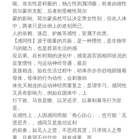
能。攻击性是积极的，独占性则属消极，前者由雄性
荷尔蒙所支配，后者则受雌性荷尔
蒙的影响。荷尔蒙虽然可以决定男女性别，但在人体
中，两者只是比例上的差别而已。
人的依赖、迷恋、妒嫉等感性，皆属于此类。
【感同性】源于能量的共振，是一种惯性，是生物学
习的能力，也是群居生活的感
应后果。在长时期的进化中，感觉器官因相同状况的
反复惯性，与运动神经导通，最后
直接相连。如在生活过程中，幼体亦步亦趋地跟随着
母体，母体的行为动作，会刺激幼
体先天相连的运动神经而重复之，是谓学习。感同性
又具有影响力，例如在团体中，上
行下效、马首是瞻、以牙还牙、以暴制暴等行为皆
是。
在感性上，人因感同而能「将心比心」，也可能「见
贤思齐」。感同又是急功近利
的前奏，如见人之贤，不思得其贤，只求得人之尊
重，且希望不付代价，就有成果。而