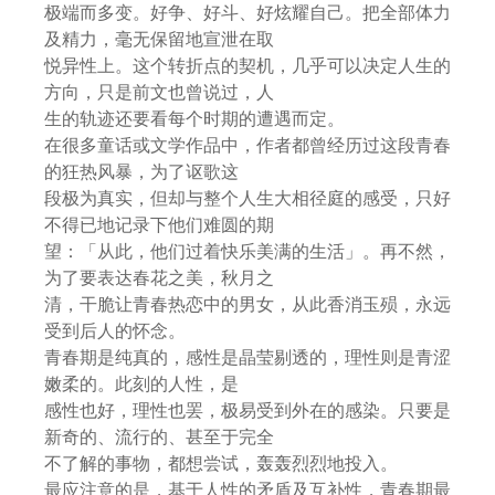
极端而多变。好争、好斗、好炫耀自己。把全部体力
及精力，毫无保留地宣泄在取
悦异性上。这个转折点的契机，几乎可以决定人生的
方向，只是前文也曾说过，人
生的轨迹还要看每个时期的遭遇而定。
在很多童话或文学作品中，作者都曾经历过这段青春
的狂热风暴，为了讴歌这
段极为真实，但却与整个人生大相径庭的感受，只好
不得已地记录下他们难圆的期
望：「从此，他们过着快乐美满的生活」。再不然，
为了要表达春花之美，秋月之
清，干脆让青春热恋中的男女，从此香消玉殒，永远
受到后人的怀念。
青春期是纯真的，感性是晶莹剔透的，理性则是青涩
嫩柔的。此刻的人性，是
感性也好，理性也罢，极易受到外在的感染。只要是
新奇的、流行的、甚至于完全
不了解的事物，都想尝试，轰轰烈烈地投入。
最应注意的是，基于人性的矛盾及互补性，青春期最