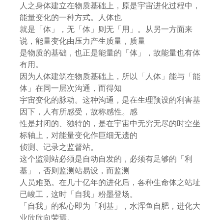
人之身体建立在物质基础上，原是宇宙进化过程中，
能量变化的一种方式。人体也
就是「体」，无「体」则无「用」。从另一方面来
说，能量变化由压力产生质量，质量
是物质的基础，也正是能量的「体」，故能量也有体
有用。
因为人体建筑在物质基础上，所以「人体」能与「能
体」在同一层次沟通，而得知
宇宙变化的脉动。这种沟通，是在生理预设的利害基
因下，人有所感受，故称感性。感
性是封闭的、独特的，是在宇宙中无穷无尽的时空坐
标轴上，对能量变化作巨细无遗的
侦测、记录之监督站。
这个监测站必须是自动自发的，必须有足够的「利
基」，否则监测站易设，而监测
人员难觅。在几十亿年的进化后，各种生命体之站址
已峻工，这时「自我」粉墨登场。
「自我」的私心即为「利基」，水浑鱼自肥，进化大
业欣欣向荣焉。