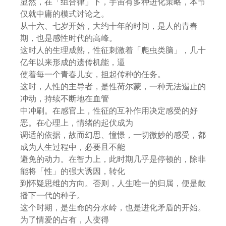
显然，在「组合律」下，宇宙有多种进化策略，本节
仅就中庸的模式讨论之。
从十六、七岁开始，大约十年的时间，是人的青春
期，也是感性时代的高峰。
这时人的生理成熟，性征刺激着「爬虫类脑」，几十
亿年以来形成的遗传机能，逼
使着每一个青春儿女，担起传种的任务。
这时，人性的主导者，是性荷尔蒙，一种无法遏止的
冲动，持续不断地在血管
中冲刷。在感官上，性征的互补作用决定感受的好
恶。在心理上，情绪的起伏成为
调适的依据，故而幻思、憧憬，一切微妙的感受，都
成为人生过程中，必要且不能
避免的动力。在智力上，此时期几乎是停顿的，除非
能将「性」的强大诱因，转化
到怀疑思维的方向。否则，人生唯一的归属，便是散
播下一代的种子。
这个时期，是生命的分水岭，也是进化矛盾的开始。
为了情爱的占有，人变得