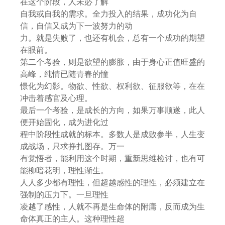
在这个阶段，人未必了解
自我或自我的需求。全力投入的结果，成功化为自
信，自信又成为下一波努力的动
力。就是失败了，也还有机会，总有一个成功的期望
在眼前。
第二个考验，则是欲望的膨胀，由于身心正值旺盛的
高峰，纯情已随青春的憧
憬化为幻影。物欲、性欲、权利欲、征服欲等，在在
冲击着感官及心理。
最后一个考验，是成长的方向，如果万事顺遂，此人
便开始固化，成为进化过
程中阶段性成就的标本。多数人是成败参半，人生变
成战场，只求挣扎图存。万一
有觉悟者，能利用这个时期，重新思维检讨，也有可
能柳暗花明，理性渐生。
人人多少都有理性，但超越感性的理性，必须建立在
强制的压力下。一旦理性
凌越了感性，人就不再是生命体的附庸，反而成为生
命体真正的主人。这种理性超