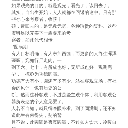
如果观光的目的，就是观光，看光了，该回去了。
其实，自出生开始，人人就都在回返的途中。只有那
些存心来考察者，收获丰
硕，带回去的，是无数无尽、各种珍贵的资料。这些
资料足以充实下一趟要来的考
察者，如此代代相传。
?圆满期：
有人目标明确，有人东纠西缠，而更多的人终生浑浑
噩噩，宛如行尸走肉。一
到了六、七十，有所成也好，无所成也好，观测完
毕，一概称为功德圆满。
功德有大有小，圆满有多有少。站在客观立场，有社
会的风评，也有历史的公
断。然而这种客观，不过是些主观个体，利用客观公
器所表达的个人意见罢了。
人若不自知，就只得睁眼外求。到了圆满期，还不知
道此生有何得失，别的暂
且不说，此圆满是否真圆满，不过如人饮水，冷暖自