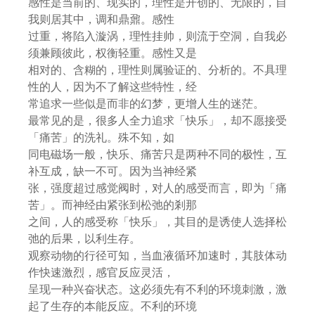
感性是当前的、现实的，理性是开创的、无限的，自
我则居其中，调和鼎鼐。感性
过重，将陷入漩涡，理性挂帅，则流于空洞，自我必
须兼顾彼此，权衡轻重。感性又是
相对的、含糊的，理性则属验证的、分析的。不具理
性的人，因为不了解这些特性，经
常追求一些似是而非的幻梦，更增人生的迷茫。
最常见的是，很多人全力追求「快乐」，却不愿接受
「痛苦」的洗礼。殊不知，如
同电磁场一般，快乐、痛苦只是两种不同的极性，互
补互成，缺一不可。因为当神经紧
张，强度超过感觉阀时，对人的感受而言，即为「痛
苦」。而神经由紧张到松弛的剎那
之间，人的感受称「快乐」，其目的是诱使人选择松
弛的后果，以利生存。
观察动物的行径可知，当血液循环加速时，其肢体动
作快速激烈，感官反应灵活，
呈现一种兴奋状态。这必须先有不利的环境刺激，激
起了生存的本能反应。不利的环境