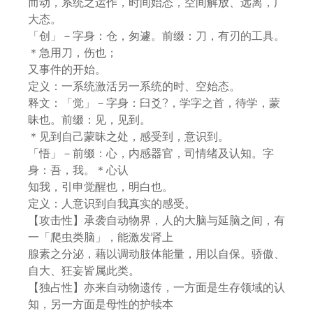
而动，系统之运作，时间始态，空间解放、远离，广
大态。
「创」－字身：仓，匆遽。前缀：刀，有刃的工具。
＊急用刀，伤也；
又事件的开始。
定义：一系统激活另一系统的时、空始态。
释文：「觉」－字身：臼爻?，学字之首，待学，蒙
昧也。前缀：见，见到。
＊见到自己蒙昧之处，感受到，意识到。
「悟」－前缀：心，内感器官，司情绪及认知。字
身：吾，我。＊心认
知我，引申觉醒也，明白也。
定义：人意识到自我真实的感受。
【攻击性】承袭自动物界，人的大脑与延脑之间，有
一「爬虫类脑」，能激发肾上
腺素之分泌，藉以调动肢体能量，用以自保。骄傲、
自大、狂妄皆属此类。
【独占性】亦来自动物遗传，一方面是生存领域的认
知，另一方面是母性的护犊本