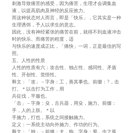
刺激导致痛苦的感受，因为痛苦，生理才会调集血
液，以提高肌肉及神经的反应效力。
而这种状态对人而言，即是「快乐」，它其实是一种
生理诱饵，予人以求生的意志。
因此，没有神经紧张的痛苦在前，就得不到血液冲击
时的快乐。而痛苦的程度，适
与快乐的速度成正比，「痛快」一词，正是最佳的写
照。
五、人性的性质
人性的性质有六：攻击性、独占性、感同性、矛盾
性、开创性、觉悟性。
释文：「攻」－字身：工，善其事也。前缀：?，击
打。＊以击打为工作，用
兵征伐，平服也。
「击」－字身：殳，古兵器，用殳，施力。前缀：
手，人的上肢。＊以
手施力，打也，系统之间接触施力。
定义：一系统主动向外施力、作功的行为。
释文：「独」－前缀：犬，狗。字身：蜀，虫之孤