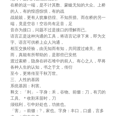
在桥的这一端，是不计其数、蒙眬无知的大众。上桥
的人，有的惶惑惊惧，有的战
战兢兢，更有人犹豫彷徨、不知所措。而在桥的另一
端，竟是空谷！空谷尚有足音，足
音亦为接口，问题不过是接口的理解而已。
语言正是这种沟通的工具，将语言记录下来，即为文
字。语言可供桥上众人沟通，
相互交换经验，由无知而有知，共同渡过难关。然
而，真能有所帮助的，是那些已安然
渡过索桥，隐身在碎石堆中的前人。有心之人，早将
各种人生的认知，书之于文，传衍
至今，更将传至千秋万世。
三、人性的基因
系统基因：利害。
释文：「利」－字身：禾，谷物。前缀：刀，有刃的
工具。＊收割禾苗时，刀
须锐利，引申好处也，功效也。
「害」－前缀：?，家也。字身：丰口，口盛，言多