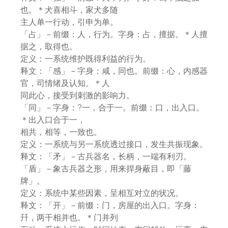
也。＊犬喜相斗，家犬多随
主人单一行动，引申为单。
「占」－前缀：人，行为。字身：占，擅据。＊人擅
据之，取得也。
定义：一系统维护既得利益的行为。
释文：「感」－字身：咸，同也。前缀：心，内感器
官，司情绪及认知。＊人
同此心，接受到刺激的影响力。
「同」－字身：?一，合于一。前缀：口，出入口。
＊出入口合于一，
相共，相等，一致也。
定义：一系统与另一系统透过接口，发生共振现象。
释文：「矛」－古兵器名，长柄，一端有利刃。
「盾」－象古兵器之形，用来捍身蔽目，即「藤
牌」。
定义：系统中某些因素，呈相互对立的状况。
释文：「开」－前缀：门，房屋的出入口。字身：
幵，两干相并也。＊门并列