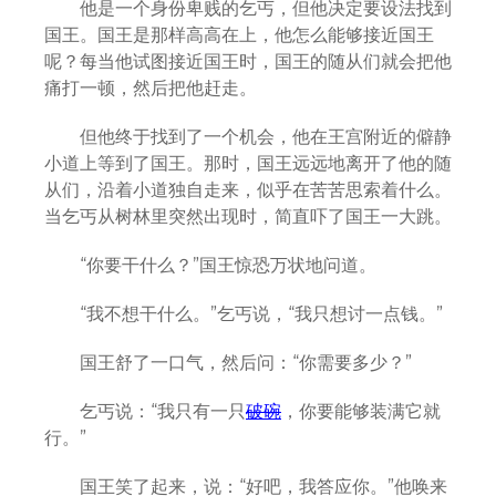
他是一个身份卑贱的乞丐，但他决定要设法找到
国王。国王是那样高高在上，他怎么能够接近国王
呢？每当他试图接近国王时，国王的随从们就会把他
痛打一顿，然后把他赶走。
但他终于找到了一个机会，他在王宫附近的僻静
小道上等到了国王。那时，国王远远地离开了他的随
从们，沿着小道独自走来，似乎在苦苦思索着什么。
当乞丐从树林里突然出现时，简直吓了国王一大跳。
“你要干什么？”国王惊恐万状地问道。
“我不想干什么。”乞丐说，“我只想讨一点钱。”
国王舒了一口气，然后问：“你需要多少？”
乞丐说：“我只有一只
破碗
，你要能够装满它就
行。”
国王笑了起来，说：“好吧，我答应你。”他唤来