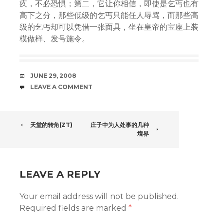
疚，不必恐惧；第二，它让你相信，即使是乞丐也有
高下之分，那些低级的乞丐只能任人辱骂，而那些高
级的乞丐却可以凭借一张面具，坐在皇帝的宝座上装
模做样、发号施令。
DATE
JUNE 29, 2008
COMMENTS
LEAVE A COMMENT
POST
天堂的转角(ZT)
庄子中为人处事的几种
境界
NAVIGATION
LEAVE A REPLY
Your email address will not be published.
Required fields are marked
*