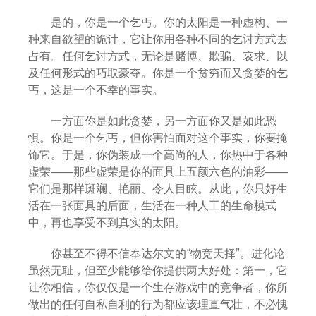
是的，你是一个乞丐。你的太阳是一种虚构、一
种来自欲望的诡计，它让你用各种不同的乞讨方式去
占有。任何乞讨方式，无论是赌博、欺骗、哀求、以
及任何形式的巧取豪夺。你是一个贫穷而又贪婪的乞
丐，这是一个不幸的事实。
一方面你是如此贪婪，另一方面你又是如此恐
惧。你是一个乞丐，但你害怕面对这个事实，你要掩
饰它。于是，你伪装成一个高尚的人，你热中于各种
虚荣——那些虚荣是你的面具上五颜六色的油彩——
它们是那样斑斓、艳丽、令人目眩。从此，你只好生
活在一张面具的后面，生活在一种人工的生命模式
中，再也享受不到真实的太阳。
你甚至不得不信奉达尔文的“物竞天择”。进化论
虽然无耻，但至少能够给你提供两大好处：第一，它
让你相信，你仅仅是一个生存游戏中的竞争者，你所
做出的任何自私自利的行为都应该理直气壮，不必愧