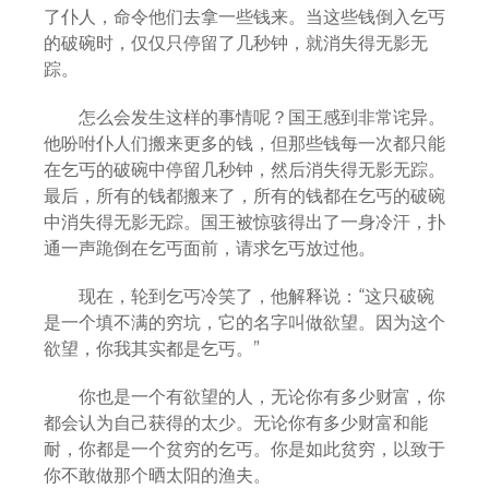
了仆人，命令他们去拿一些钱来。当这些钱倒入乞丐
的破碗时，仅仅只停留了几秒钟，就消失得无影无
踪。
怎么会发生这样的事情呢？国王感到非常诧异。
他吩咐仆人们搬来更多的钱，但那些钱每一次都只能
在乞丐的破碗中停留几秒钟，然后消失得无影无踪。
最后，所有的钱都搬来了，所有的钱都在乞丐的破碗
中消失得无影无踪。国王被惊骇得出了一身冷汗，扑
通一声跪倒在乞丐面前，请求乞丐放过他。
现在，轮到乞丐冷笑了，他解释说：“这只破碗
是一个填不满的穷坑，它的名字叫做欲望。因为这个
欲望，你我其实都是乞丐。”
你也是一个有欲望的人，无论你有多少财富，你
都会认为自己获得的太少。无论你有多少财富和能
耐，你都是一个贫穷的乞丐。你是如此贫穷，以致于
你不敢做那个晒太阳的渔夫。