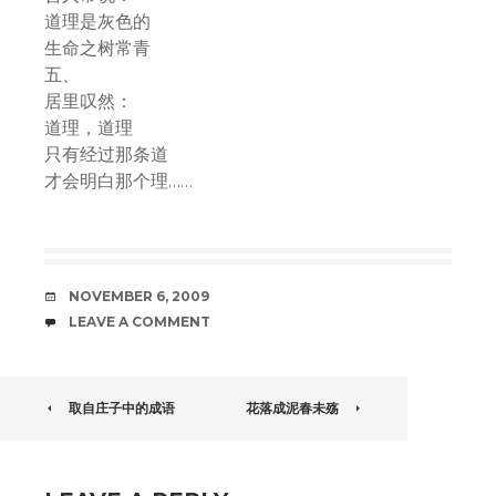
道理是灰色的
生命之树常青
五、
居里叹然：
道理，道理
只有经过那条道
才会明白那个理……
DATE
NOVEMBER 6, 2009
COMMENTS
LEAVE A COMMENT
POST
取自庄子中的成语
花落成泥春未殇
NAVIGATION