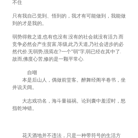
不住
只有我自己觉到、悟到的，我才有可能做到，我能做
到的才是我的。
弱势得救之道,也有也没有.没有的社会就没有活力.而
竞争必然会产生贫富,等级,此乃天道,乃社会进步的必
然代价.无弱势,强焉在?一个"弱"字,弱已经在其中了.
故而,佛度心苦,修的是一颗平常心.
自嘲
本是后山人，偶做前堂客。醉舞经阁半卷书，坐
井说天阔。
大志戏功名，海斗量福祸。论到囊中羞涩时，怒
指乾坤错。
花天酒地并不违法，只是一种带符号的生活方