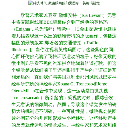
欧普艺术家以赛亚
·
勒维安特（
Isia Leviant
）无意
中将麦凯射线和
BBC
墙板结合到了经典的英格玛
（
Enigma
，意为
“
谜
”
）错觉中。旧金山探索馆中悬挂
着几幅表现这一效应的勒维安特的原版画作，包括这
幅图的最初版本
[
即著名的交通错觉（
Traffic
Illusion
）
]
。当你注视着英格玛图时，这些紫色的同
心圆环仿佛充满了飞快环形运动的粒子，好像无数的
微小到几乎看不见的汽车拼命地绕着轨道行驶。但这
个错觉是从我们脑子里还是眼睛里产生的？证据是互
相矛盾的，直到我们与美国亚利桑那州凤凰城巴罗神
经学研究所的神经学家
Xoana G. Troncoso
和
Jorge
Otero-Millan
在合作中发现，这一运动是由微跳视
（
microsaccade
）所引起的：凝视的时候，眼球会发
生无意识的细微颤动。然而，导致这个错觉发生的确
切大脑机制还不明确。一种可能性是，微跳视会使图
片外围部分的几何图形发生小幅移动。这些移动产生
的反差就使运动的错觉发生。神经学家和艺术家贝维