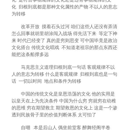
化 归根到底都是那种文化属性的产物 不以人的意志
为转移
改革开放 摸着石头过河 咱们这些人还没有弄清
怎么回事就胡里胡涂闯入战场 得先活下来 等定下神
来 时代已经变了 真的是穷则思变 可中国毕竟是政治
文化搭台 传统文化唱戏 不知道老祖宗的那点东西还
能把这条船撑多远
马克思主义道理归根到底一句话 客观规律不以
人的意志为转移 什么是客观规律 归根到底也是一句
话 一切以时间 地点和条件为转移
中国的传统文化是皇恩浩荡的文化 他的实用是
以皇天在上为先决条件 中国为什么穷 穷就穷在幼稚
的思维 穷在期望救主 期望救恩的文化上 这是一个渗
透到民族骨子里的价值判断体系 太可怕了
自嘲 本是后山人 偶坐前堂客 醉舞经阁半卷