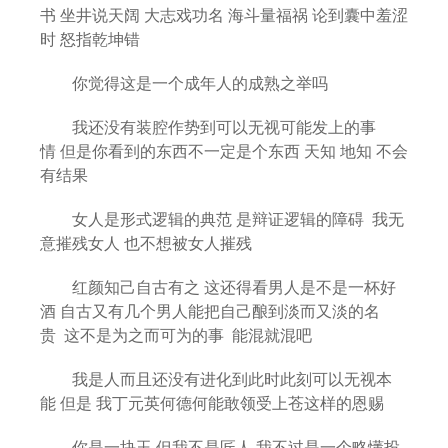
书 坐井说天阔 大志戏功名 海斗量福祸 论到囊中羞涩
时 怒指乾坤错
你觉得这是一个成年人的成熟之举吗
我还没有装腔作势到可以无视可能发上的事
情 但是你看到的东西不一定是个东西 天知 地知 不会
有结果
女人是形式逻辑的典范 是辩证逻辑的障碍 我无
意摧残女人 也不想被女人摧残
红颜知己自古有之 这还得看男人是不是一杯好
酒 自古又有几个男人能把自己酿到淡而又淡的名
贵 这不是为之而可为的事 能混就混吧
我是人而且还没有进化到此时此刻可以无视本
能 但是 我丁元英何德何能敢领受上苍这样的恩赐
你是一块玉 但我不是匠人 我不过是一个略懂投