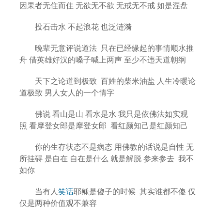
因果者无住而住 无欲无不欲 无戒无不戒 如是涅盘
投石击水 不起浪花 也泛涟漪
晚辈无意评说道法 只在已经缘起的事情顺水推
舟 借英雄好汉的嗓子喊上两声 至少不违天道朝纲
天下之论道到极致 百姓的柴米油盐 人生冷暖论
道极致 男人女人的一个情字
佛说 看山是山 看水是水 我只是依佛法如实观
照 看摩登女郎是摩登女郎 看红颜知己是红颜知己
你的生存状态不是病态 用佛教的话说是自性 无
所挂碍 是自在 自在是什么 就是解脱 参来参去 我不
如你
当有人
笑话
耶稣是傻子的时候 其实谁都不傻 仅
仅是两种价值观不兼容