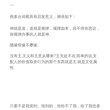
—
很多台词都具有启发意义，摘录如下：
神就是道，道就是规律，规律如来，容不得你思议，
按规律办事的人就是神。
随缘惜缘不攀缘。
没有主,主义和主意从哪来?主无处不在,简单的说,支
配人的价值取舍行为的那个东西就是主.就是文化属
性.
这世上原来就没有什么神话 所谓的神话 不过是常人
的思维所不易理解的平常事
当生则生,当死则死
只要不是我觉到、悟到的，你给不了我，给了我也拿