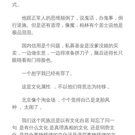
式.。
他跟正常人的思维颠倒了，说鬼话，办鬼事，倒
行逆施。但是还有道理，像魔，柏林有个居士说他是
极品混混。
国内信用是个问题，私募基金是没爹没娘的买
卖，一边做生意，一边得准备拼刀子，脑后还得长只
眼睛看衙门得脸色。
一个恕字我已经有罪了。
这是文化属性 ，不以他们得意志为转移 。
北京像个淘金场 ，个个觉得自己是龙胎凤
种 ， 太闹了 。
我们这个民族总是以有文化自居 却忘了问一
句 是有什么文化 是真理真相的文化 还是弱势文
化 是符合事物规律的文化还是违背事物规律的文