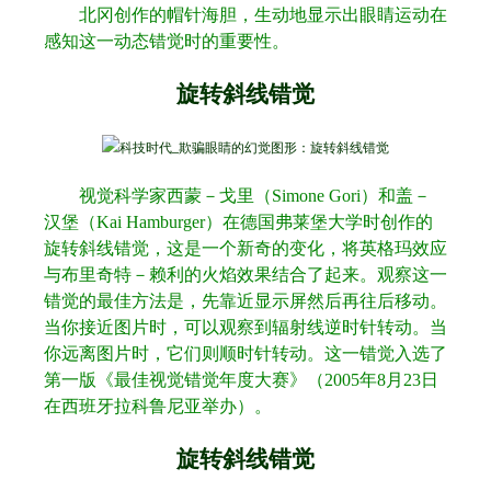
北冈创作的帽针海胆，生动地显示出眼睛运动在
感知这一动态错觉时的重要性。
旋转斜线错觉
视觉科学家西蒙－戈里（
Simone Gori
）和盖－
汉堡（
Kai Hamburger
）在德国弗莱堡大学时创作的
旋转斜线错觉，这是一个新奇的变化，将英格玛效应
与布里奇特－赖利的火焰效果结合了起来。观察这一
错觉的最佳方法是，先靠近显示屏然后再往后移动。
当你接近图片时，可以观察到辐射线逆时针转动。当
你远离图片时，它们则顺时针转动。这一错觉入选了
第一版《最佳视觉错觉年度大赛》（
2005
年
8
月
23
日
在西班牙拉科鲁尼亚举办）。
旋转斜线错觉