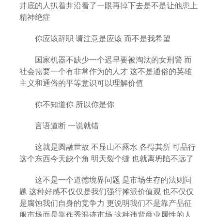
井底的人扒着井沿看了一眼再掉下去是不是让他患上
精神绝症
你应该辞职 请注意是应该 而不是我希望
国家机器不缺少一个迟早要被淘汰的女刑警 而
社会需要一个有非常作为的人才 这不是通俗的英雄
主义和通俗的平等意识可以理解价值
你不知道你 所以你是你
言语道断 一说就错
这就是圆融世故 不显山不露水 各得其所 可品行
这个东西今天缺个角 明天裂个缝 也就离坍陷不远了
这不是一个道德境界问题 是市场生存的法则问
题 这种好感不仅仅是我们强行摊派价值观 也不仅仅
是腐蚀我们自身的竞争力 更说明我们不是靠产品征
服市场而是靠作秀混迹市场 这种违背商业属性的人