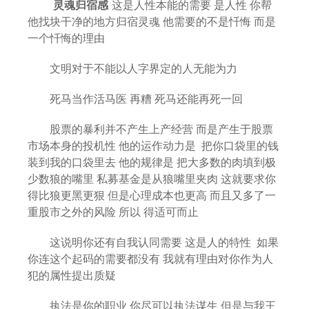
灵魂归宿感
这是人性本能的需要 是人性 你帮
他找块干净的地方归宿灵魂 他需要的不是忏悔 而是
一个忏悔的理由
文明对于不能以人字界定的人无能为力
死马当作活马医 再糟 死马还能再死一回
股票的暴利并不产生上产经营 而是产生于股票
市场本身的投机性 他的运作动力是 把你口袋里的钱
装到我的口袋里去 他的规律是 把大多数的肉填到极
少数狼的嘴里 私募基金是从狼嘴里夹肉 这就要求你
得比狼更黑更狠 但是心理成本也更高 而且又多了一
重股市之外的风险 所以 得适可而止
这说明你还有自我认同需要 这是人的特性 如果
你连这个起码的需要都没有 我就有理由对你作为人
犯的属性提出质疑
执法是你的职业 你尽可以执法谋生 但是与我王