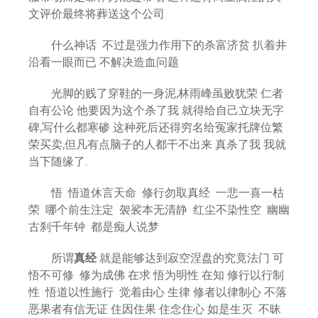
文评价最终将葬送这个公司
什么神话 不过是强力作用下的杀富济贫 扒着井
沿看一眼而已 不解决造血问题
光脚的贱了穿鞋的一身泥,林雨峰虽败犹荣 仁者
自有公论 他要因为这个杀了我 就得给自己立块无字
碑,写什么都寒碜 这种死后还得穷名给冤家托牌位繁
荣买卖,但凡有点脑子的人都干不出来 真杀了我 我就
当下随缘了.
悟 悟道休言天命 修行勿取真经 一悲一喜一枯
荣 哪个前生注定 袈裟本无清静 红尘不染性空 幽幽
古刹千年钟 都是痴人说梦
所谓
真经
就是能够达到寂空涅盘的究竟法门 可
悟不可修 修为成佛 在求 悟为明性 在知 修行以行制
性 悟道以性施行 觉着由心 生律 修者以律制心 不落
恶果者有信无证 住因住果 住念住心 如是生灭 不昧