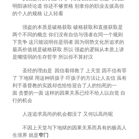
明阳谈经论道 你还不够资格 别拿你的职业去拔高你
的个人的规格 让人轻看
强盗的本质是破格获取 破格获取和直接获取是
两个不同的概念 你们没有自信与强者在同一个规则
下竞争 这只能说明你是弱者 因为弱势文化所追求的
最高价值就是破格获取 所以 强盗的逻辑从本质上讲
是嘴懦弱的生存哲学 所以你不算好汉
圣经的理由是 因信着得救了 上天堂 因不信有罪
了 下地狱 用这种哄孩子 吓孩子的方法让人去信 虽有
利于基督教的实践却也恰恰迎合了人的怕死的一
面 贪婪的一面 这样的因果关系已经不给人以自觉 自
行的机会
人连追求高尚的机会都没了 又何以高尚呢
不因上天堂与下地狱的因果关系而具有的极高人
生境界 就是
窄门