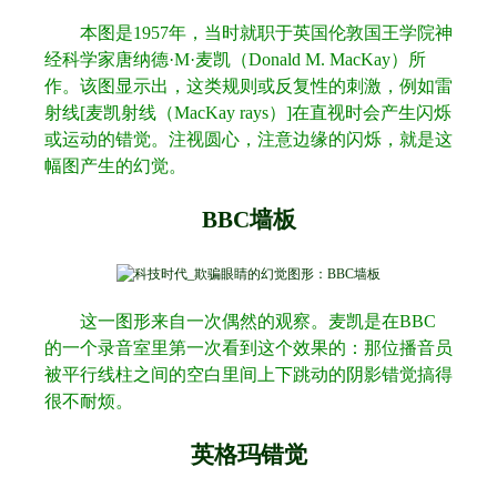
本图是
1957
年，当时就职于英国伦敦国王学院神
经科学家唐纳德
·M·
麦凯（
Donald M. MacKay
）所
作。该图显示出，这类规则或反复性的刺激，例如雷
射线
[
麦凯射线（
MacKay rays
）
]
在直视时会产生闪烁
或运动的错觉。注视圆心，注意边缘的闪烁，就是这
幅图产生的幻觉。
BBC
墙板
这一图形来自一次偶然的观察。麦凯是在
BBC
的一个录音室里第一次看到这个效果的：那位播音员
被平行线柱之间的空白里间上下跳动的阴影错觉搞得
很不耐烦。
英格玛错觉