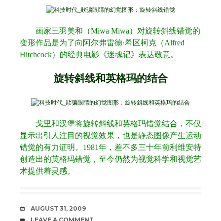
画家三羽美和（
Miwa Miwa
）对旋转斜线错觉的
变形作品是为了向阿尔弗雷德
·
希区柯克（
Alfred
Hitchcock
）的经典电影《迷魂记》表达敬意。
旋转斜线和英格玛的结合
戈里和汉堡将旋转斜线和英格玛错觉结合，不仅
显示出引人注目的视觉效果，也是静态图像产生运动
错觉的有力证明。
1981
年，差不多三十年前利维安特
创造出的英格玛错觉，至今仍然为视觉科学和视觉艺
术提供着灵感。
DATE
AUGUST 31, 2009
COMMENTS
LEAVE A COMMENT